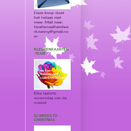
Deze knop doet
het helaas niet
meer. Mail naar:
tisallemaalhandwe
rk.nancy@gmail.co
m
KLEURENKAARTEN
-TEAM
Elke laatste
woensdag van de
maand
52 WEEKS TO
CHRISTMAS