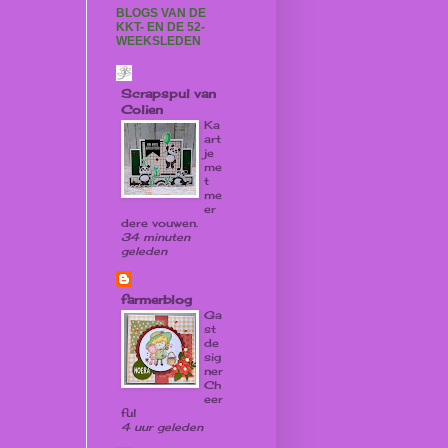
BLOGS VAN DE
KKT- EN DE 52-
WEEKSLEDEN
Scrapspul van
Colien
Ka
art
je
me
t
me
er
dere vouwen.
34 minuten
geleden
farmerblog
Ga
st
de
sig
ner
Ch
eer
ful
4 uur geleden