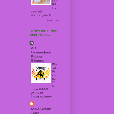
eer
ful
Sk
etches!
15 uur geleden
Alle tonen
BLOGS DIE IK NOG
MEER VOLG...
Art
Impressions
Rubber
Stamps
Flo
ral
Fr
en
zy
Ch
all
enge #433
Week #2
1 dag geleden
Mo's Dream
Team