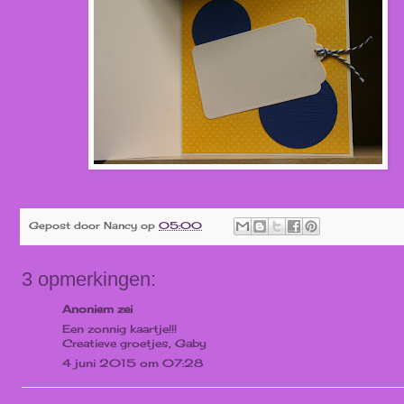
Gepost door
Nancy
op
05:00
3 opmerkingen:
Anoniem zei
Een zonnig kaartje!!!
Creatieve groetjes, Gaby
4 juni 2015 om 07:28