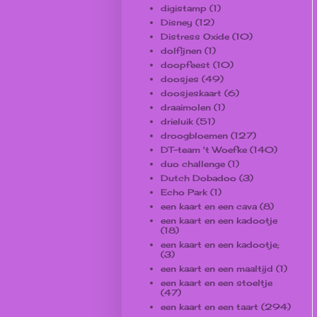
digistamp
(1)
Disney
(12)
Distress Oxide
(10)
dolfijnen
(1)
doopfeest
(10)
doosjes
(49)
doosjeskaart
(6)
draaimolen
(1)
drieluik
(51)
droogbloemen
(127)
DT-team 't Woefke
(140)
duo challenge
(1)
Dutch Dobadoo
(3)
Echo Park
(1)
een kaart en een cava
(8)
een kaart en een kadootje
(18)
een kaart en een kadootje;
(3)
een kaart en een maaltijd
(1)
een kaart en een stoeltje
(47)
een kaart en een taart
(294)