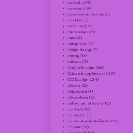
boeketje
(4)
boekjes
(19)
boontjes in buisjes
(1)
bosklas
(1)
buttons
(15)
cactussen
(6)
cake
(1)
cakepops
(4)
Calijn design
(1)
candy
(6)
canvas
(3)
Carlijn Design
(88)
Cats on appletrees
(57)
CC Design
(24)
cheers
(2)
chipboard
(1)
chocolade
(6)
cijfers en letters
(718)
coctails
(2)
collega's;
(1)
communie-lentefeest
(87)
Copain
(2)
copics
(479)