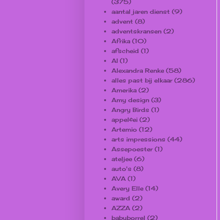
(375)
aantal jaren dienst
(9)
advent
(8)
adventskransen
(2)
Afrika
(10)
afscheid
(1)
AI
(1)
Alexandra Renke
(58)
alles past bij elkaar
(286)
Amerika
(2)
Amy design
(3)
Angry Birds
(1)
appel&ei
(2)
Artemio
(12)
arts impressions
(44)
Assepoester
(1)
ateljee
(6)
auto's
(8)
AVA
(1)
Avery Elle
(14)
award
(2)
AZZA
(2)
babyborrel
(2)