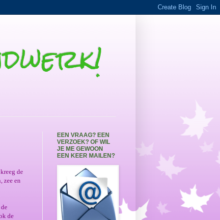
andwerk!
EEN VRAAG? EEN
VERZOEK? OF WIL
JE ME GEWOON
EEN KEER MAILEN?
 kreeg de
, zee en
 de
ook de