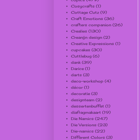
Cosycrafts
(1)
Cottage Cutz
(9)
Craft Emotions
(36)
crafters companion
(26)
Crealies
(130)
Creanijn design
(2)
Creative Expressions
(1)
cupcakes
(30)
Cuttlebug
(6)
dank
(39)
Darice
(1)
darts
(3)
deco-workshop
(4)
décor
(1)
decoratie
(3)
designteam
(2)
dessertenbuffet
(1)
diafragmakaart
(19)
Die Namics
(247)
Die Versions
(23)
Die-namics
(22)
Different Colors
(3)