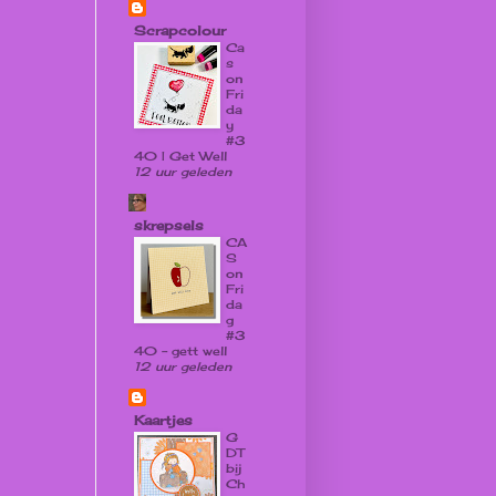
Scrapcolour
Ca
s
on
Fri
da
y
#3
40 | Get Well
12 uur geleden
skrepsels
CA
S
on
Fri
da
g
#3
40 - gett well
12 uur geleden
Kaartjes
G
DT
bij
Ch