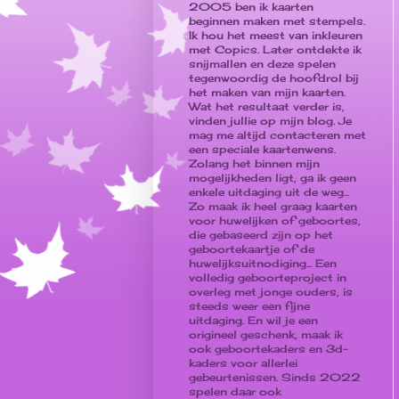
2005 ben ik kaarten
beginnen maken met stempels.
Ik hou het meest van inkleuren
met Copics. Later ontdekte ik
snijmallen en deze spelen
tegenwoordig de hoofdrol bij
het maken van mijn kaarten.
Wat het resultaat verder is,
vinden jullie op mijn blog. Je
mag me altijd contacteren met
een speciale kaartenwens.
Zolang het binnen mijn
mogelijkheden ligt, ga ik geen
enkele uitdaging uit de weg...
Zo maak ik heel graag kaarten
voor huwelijken of geboortes,
die gebaseerd zijn op het
geboortekaartje of de
huwelijksuitnodiging... Een
volledig geboorteproject in
overleg met jonge ouders, is
steeds weer een fijne
uitdaging. En wil je een
origineel geschenk, maak ik
ook geboortekaders en 3d-
kaders voor allerlei
gebeurtenissen. Sinds 2022
spelen daar ook