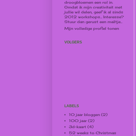
droogbloemen een rol in.
Omdat ik mijn creativiteit met
jullie wil delen, geef ik al sinds
2012 workshops... Interesse?
Stuur dan gerust een mailtje...
Mijn volledige profiel tonen
VOLGERS
LABELS
10 jaar bloggen
(2)
100 jaar
(2)
3d-kaart
(4)
52 weeks to Christmas