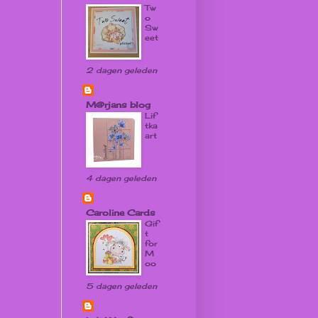
Tw
o
Sw
eet
2 dagen geleden
M@rjans blog
Lif
tka
art
4 dagen geleden
Caroline Cards
Gif
t
for
M
oo
5 dagen geleden