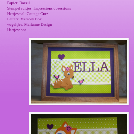
Papier: Bazzil
Stempel ruitjes: Impressions obsessions
Hertjesmal: Cottage Cutz
Letters: Memory Box
vogeltjes: Marianne Design
Hartjespons