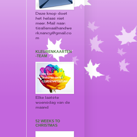
Deze knop doet
het helaas niet
meer. Mail naar:
tisallemaalhandwe
rk.nancy@gmail.co
m
KLEURENKAARTEN
-TEAM
Elke laatste
woensdag van de
maand
52 WEEKS TO
CHRISTMAS