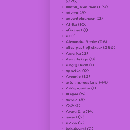
(375)
aantal jaren dienst
(9)
advent
(8)
adventskransen
(2)
Afrika
(10)
afscheid
(1)
AI
(1)
Alexandra Renke
(58)
alles past bij elkaar
(286)
Amerika
(2)
Amy design
(3)
Angry Birds
(1)
appel&ei
(2)
Artemio
(12)
arts impressions
(44)
Assepoester
(1)
ateljee
(6)
auto's
(8)
AVA
(1)
Avery Elle
(14)
award
(2)
AZZA
(2)
babyborrel
(2)