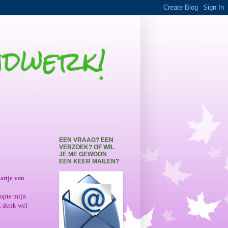
andwerk!
EEN VRAAG? EEN
VERZOEK? OF WIL
JE ME GEWOON
EEN KEER MAILEN?
artje van
topte mijn
Ik denk wel