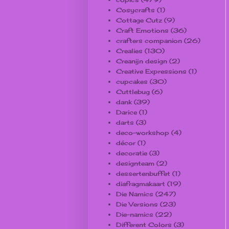
Cosycrafts
(1)
Cottage Cutz
(9)
Craft Emotions
(36)
crafters companion
(26)
Crealies
(130)
Creanijn design
(2)
Creative Expressions
(1)
cupcakes
(30)
Cuttlebug
(6)
dank
(39)
Darice
(1)
darts
(3)
deco-workshop
(4)
décor
(1)
decoratie
(3)
designteam
(2)
dessertenbuffet
(1)
diafragmakaart
(19)
Die Namics
(247)
Die Versions
(23)
Die-namics
(22)
Different Colors
(3)