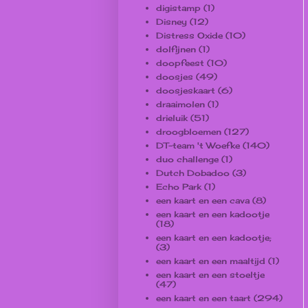
digistamp
(1)
Disney
(12)
Distress Oxide
(10)
dolfijnen
(1)
doopfeest
(10)
doosjes
(49)
doosjeskaart
(6)
draaimolen
(1)
drieluik
(51)
droogbloemen
(127)
DT-team 't Woefke
(140)
duo challenge
(1)
Dutch Dobadoo
(3)
Echo Park
(1)
een kaart en een cava
(8)
een kaart en een kadootje
(18)
een kaart en een kadootje;
(3)
een kaart en een maaltijd
(1)
een kaart en een stoeltje
(47)
een kaart en een taart
(294)