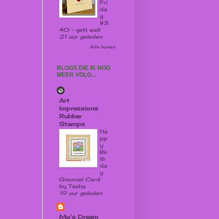
Fri
da
g
#3
40 - gett well
21 uur geleden
Alle tonen
BLOGS DIE IK NOG
MEER VOLG...
Art
Impressions
Rubber
Stamps
Ha
pp
y
Bir
th
da
y
Gnomie! Card
by Tasha
19 uur geleden
Mo's Dream