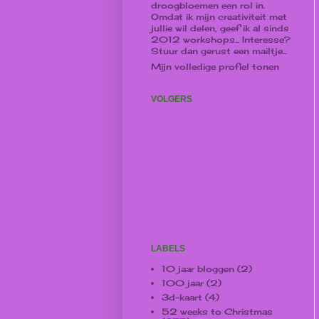
droogbloemen een rol in.
Omdat ik mijn creativiteit met
jullie wil delen, geef ik al sinds
2012 workshops... Interesse?
Stuur dan gerust een mailtje...
Mijn volledige profiel tonen
VOLGERS
LABELS
10 jaar bloggen
(2)
100 jaar
(2)
3d-kaart
(4)
52 weeks to Christmas