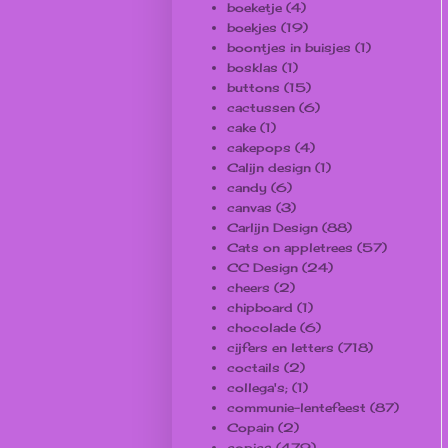
boeketje
(4)
boekjes
(19)
boontjes in buisjes
(1)
bosklas
(1)
buttons
(15)
cactussen
(6)
cake
(1)
cakepops
(4)
Calijn design
(1)
candy
(6)
canvas
(3)
Carlijn Design
(88)
Cats on appletrees
(57)
CC Design
(24)
cheers
(2)
chipboard
(1)
chocolade
(6)
cijfers en letters
(718)
coctails
(2)
collega's;
(1)
communie-lentefeest
(87)
Copain
(2)
copics
(479)