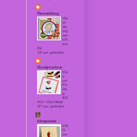
farmerblog
Ga
st
de
sig
ner
Ch
eer
ful
13 uur geleden
Scrapcolour
Ca
s
on
Fri
da
y
#3
40 | Get Well
21 uur geleden
skrepsels
CA
S
on