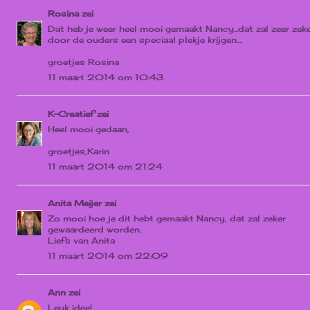
Rosina
zei
Dat heb je weer heel mooi gemaakt Nancy...dat zal zeer zek
door de ouders een speciaal plekje krijgen....
groetjes Rosina
11 maart 2014 om 10:43
K-Creatief
zei
Heel mooi gedaan,
groetjes,Karin
11 maart 2014 om 21:24
Anita Meijer
zei
Zo mooi hoe je dit hebt gemaakt Nancy, dat zal zeker
gewaardeerd worden.
Liefs van Anita
11 maart 2014 om 22:09
Ann
zei
Leuk idee!