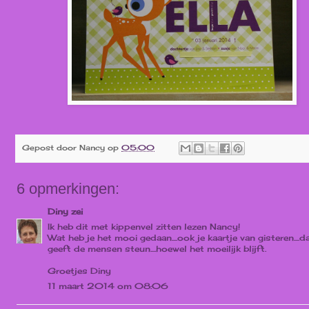
Gepost door
Nancy
op
05:00
6 opmerkingen:
Diny
zei
Ik heb dit met kippenvel zitten lezen Nancy!
Wat heb je het mooi gedaan....ook je kaartje van gisteren....d
geeft de mensen steun....hoewel het moeilijk blijft.
Groetjes Diny
11 maart 2014 om 08:06