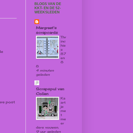
BLOGS VAN DE
KKT- EN DE 52-
WEEKSLEDEN
Margreet's
scrapcards
Thr
inc
hie
s
de
87
en
8
8
4 minuten
geleden
Scrapspul van
Colien
Ka
re post
art
je
me
t
me
er
dere vouwen.
9 uur geleden