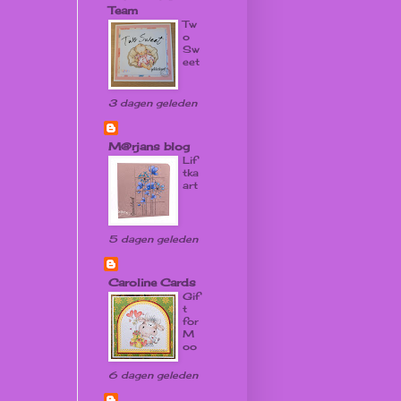
Team
Tw
o
Sw
eet
3 dagen geleden
M@rjans blog
Lif
tka
art
5 dagen geleden
Caroline Cards
Gif
t
for
M
oo
6 dagen geleden