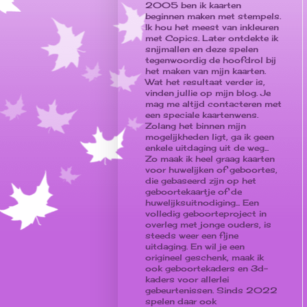
2005 ben ik kaarten
beginnen maken met stempels.
Ik hou het meest van inkleuren
met Copics. Later ontdekte ik
snijmallen en deze spelen
tegenwoordig de hoofdrol bij
het maken van mijn kaarten.
Wat het resultaat verder is,
vinden jullie op mijn blog. Je
mag me altijd contacteren met
een speciale kaartenwens.
Zolang het binnen mijn
mogelijkheden ligt, ga ik geen
enkele uitdaging uit de weg...
Zo maak ik heel graag kaarten
voor huwelijken of geboortes,
die gebaseerd zijn op het
geboortekaartje of de
huwelijksuitnodiging... Een
volledig geboorteproject in
overleg met jonge ouders, is
steeds weer een fijne
uitdaging. En wil je een
origineel geschenk, maak ik
ook geboortekaders en 3d-
kaders voor allerlei
gebeurtenissen. Sinds 2022
spelen daar ook